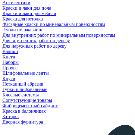
Антисептики
Краски и лаки для пола
Краски и лаки для мебели
Краска для потолка
Фасадные краски по минеральным поверхностям
Эмали по ржавчине
Для внутренних работ по минеральным поверхностям
Для внутренних работ по дереву
Для наружных работ по дереву
Валики
Кисти
Наборы
Прочее
Шлифовальные ленты
Круги
Нетканный абразив
Губки шлифовальные
Клеевые системы
Сопутствующие товары
Фиброцементный сайдинг
Краска в балончиках
Затирка
Дверная фурнитура