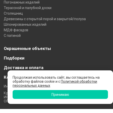
Погонажных изделий
Терассной и палубной доски
Столешниц
Древесины с открытой порой и закрытой/полуза
Шпонированных изделий
МДФ фасадов
С патиной
Окрашенные объекты
Подборки
Доставка и оплата
Контакты
Продолжая использовать сайт, вы соглашаетесь на
обработку файлов cookie и c
Политикой обработки
персональных данных
Индивидуальный предприниматель
Красильщикова Н. В.
Принимаю
ИНН: 340500676249
ОГРНИП: 321352500019103