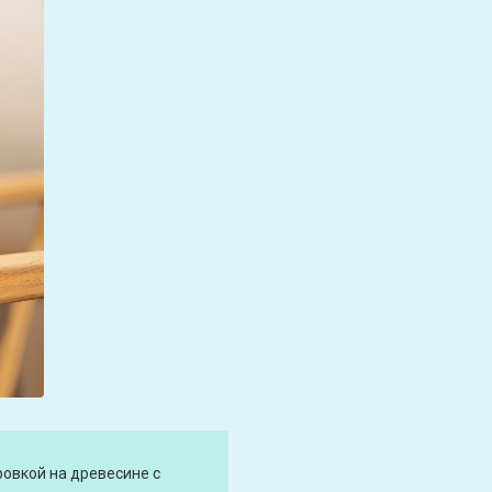
ровкой на древесине с