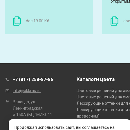
открытым
doc 19.00 Кб
doc
Каталоги цвета
+7 (817) 258-87-86
Цветовые решений для эмал
info@okkras.ru
Цветовые решений для эмал
Вологда, ул.
Лессирующие оттенки для 
Ленинградская
Лессирующие оттенки для в
д.150А (БЦ "МИКС" 1
древесины)
этаж)
Укрывные (кроющие) оттен
Продолжая использовать сайт, вы соглашаетесь на
Укрывные оттенки для внут