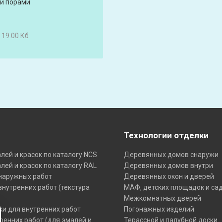
и порами
 19.00 Кб
Технологии отделки
ей и красок по каталогу NCS
Деревянных домов снаружи
ей и красок по каталогу RAL
Деревянных домов внутри
наружных работ
Деревянных окон и дверей
нутренних работ (текстура
МАФ, детских площадок и са
Межкомнатных дверей
ки для внутренних работ
Погонажных изделий
ренних работ (для эмалей и
Терассной и палубной доски