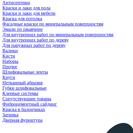
Антисептики
Краски и лаки для пола
Краски и лаки для мебели
Краска для потолка
Фасадные краски по минеральным поверхностям
Эмали по ржавчине
Для внутренних работ по минеральным поверхностям
Для внутренних работ по дереву
Для наружных работ по дереву
Валики
Кисти
Наборы
Прочее
Шлифовальные ленты
Круги
Нетканный абразив
Губки шлифовальные
Клеевые системы
Сопутствующие товары
Фиброцементный сайдинг
Краска в балончиках
Затирка
Дверная фурнитура