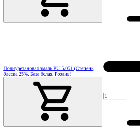
Полиуретановая эмаль PU-5.051 (Степень
блеска 25%, База белая, Розлив)