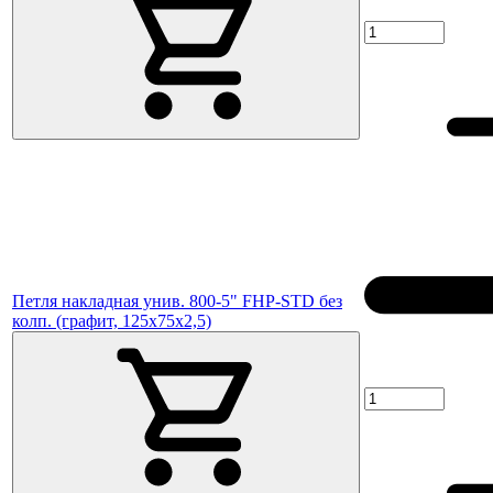
Петля накладная унив. 800-5" FHP-STD без
колп. (графит, 125х75х2,5)