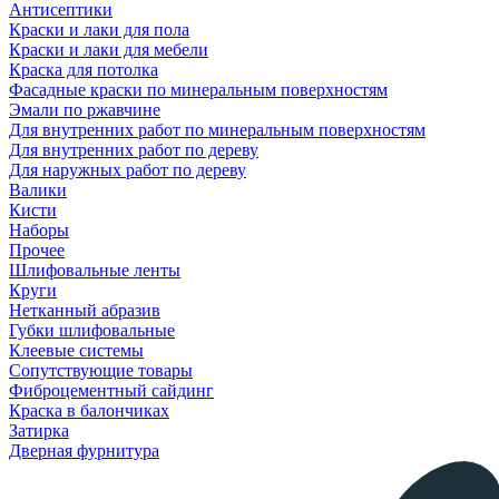
Антисептики
Краски и лаки для пола
Краски и лаки для мебели
Краска для потолка
Фасадные краски по минеральным поверхностям
Эмали по ржавчине
Для внутренних работ по минеральным поверхностям
Для внутренних работ по дереву
Для наружных работ по дереву
Валики
Кисти
Наборы
Прочее
Шлифовальные ленты
Круги
Нетканный абразив
Губки шлифовальные
Клеевые системы
Сопутствующие товары
Фиброцементный сайдинг
Краска в балончиках
Затирка
Дверная фурнитура