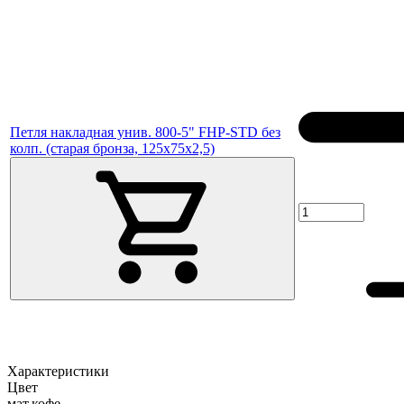
Петля накладная унив. 800-5" FHP-STD без
колп. (старая бронза, 125х75х2,5)
Характеристики
Цвет
мат.кофе