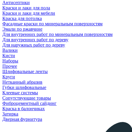
Антисептики
Краски и лаки для пола
Краски и лаки для мебели
Краска для потолка
Фасадные краски по минеральным поверхностям
Эмали по ржавчине
Для внутренних работ по минеральным поверхностям
Для внутренних работ по дереву
Для наружных работ по дереву
Валики
Кисти
Наборы
Прочее
Шлифовальные ленты
Круги
Нетканный абразив
Губки шлифовальные
Клеевые системы
Сопутствующие товары
Фиброцементный сайдинг
Краска в балончиках
Затирка
Дверная фурнитура