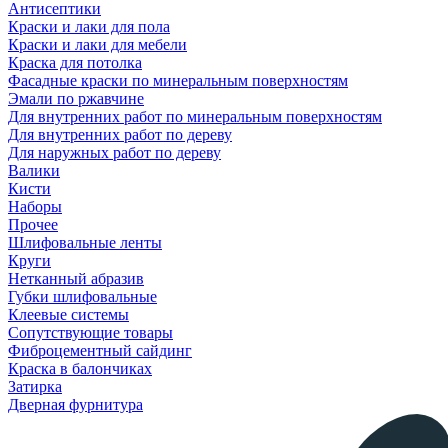
Антисептики
Краски и лаки для пола
Краски и лаки для мебели
Краска для потолка
Фасадные краски по минеральным поверхностям
Эмали по ржавчине
Для внутренних работ по минеральным поверхностям
Для внутренних работ по дереву
Для наружных работ по дереву
Валики
Кисти
Наборы
Прочее
Шлифовальные ленты
Круги
Нетканный абразив
Губки шлифовальные
Клеевые системы
Сопутствующие товары
Фиброцементный сайдинг
Краска в балончиках
Затирка
Дверная фурнитура