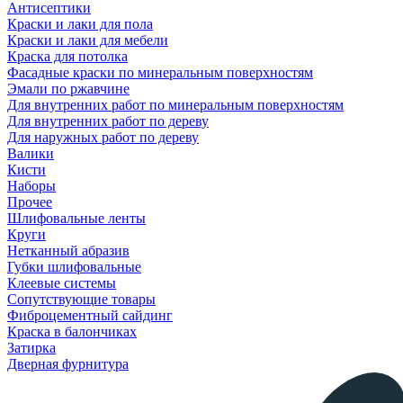
Антисептики
Краски и лаки для пола
Краски и лаки для мебели
Краска для потолка
Фасадные краски по минеральным поверхностям
Эмали по ржавчине
Для внутренних работ по минеральным поверхностям
Для внутренних работ по дереву
Для наружных работ по дереву
Валики
Кисти
Наборы
Прочее
Шлифовальные ленты
Круги
Нетканный абразив
Губки шлифовальные
Клеевые системы
Сопутствующие товары
Фиброцементный сайдинг
Краска в балончиках
Затирка
Дверная фурнитура