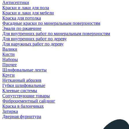
Антисептики
Краски и лаки для пола
Краски и лаки для мебели
Краска для потолка
Фасадные краски по минеральным поверхностям
Эмали по ржавчине
Для внутренних работ по минеральным поверхностям
Для внутренних работ по дереву
Для наружных работ по дереву
Валики
Кисти
Наборы
Прочее
Шлифовальные ленты
Круги
Нетканный абразив
Губки шлифовальные
Клеевые системы
Сопутствующие товары
Фиброцементный сайдинг
Краска в балончиках
Затирка
Дверная фурнитура