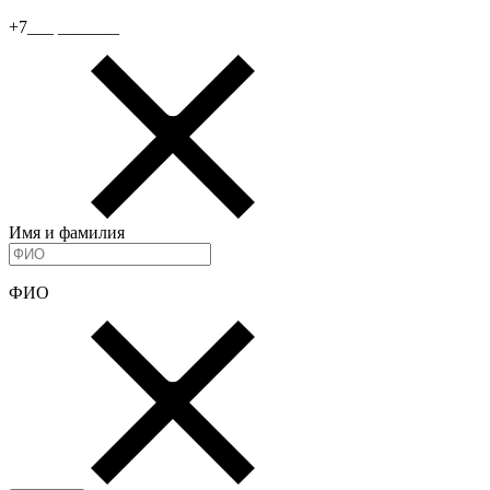
+7___ _______
Имя и фамилия
ФИО