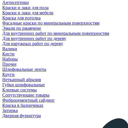
Антисептики
Краски и лаки для пола
Краски и лаки для мебели
Краска для потолка
Фасадные краски по минеральным поверхностям
Эмали по ржавчине
Для внутренних работ по минеральным поверхностям
Для внутренних работ по дереву
Для наружных работ по дереву
Валики
Кисти
Наборы
Прочее
Шлифовальные ленты
Круги
Нетканный абразив
Губки шлифовальные
Клеевые системы
Сопутствующие товары
Фиброцементный сайдинг
Краска в балончиках
Затирка
Дверная фурнитура