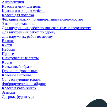
Антисептики
Краски и лаки для пола
Краски и лаки для мебели
Краска для потолка
Фасадные краски по минеральным поверхностям
Эмали по ржавчине
Для внутренних работ по минеральным поверхностям
Для внутренних работ по дереву
Для наружных работ по дереву
Валики
Кисти
Наборы
Прочее
Шлифовальные ленты
Круги
Нетканный абразив
Губки шлифовальные
Клеевые системы
Сопутствующие товары
Фиброцементный сайдинг
Краска в балончиках
Затирка
Дверная фурнитура