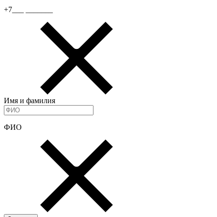
+7___ _______
Имя и фамилия
ФИО