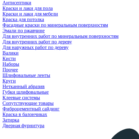
Антисептики
Краски и лаки для пола
Краски и лаки для мебели
Краска для потолка
Фасадные краски по минеральным поверхностям
Эмали по ржавчине
Для внутренних работ по минеральным поверхностям
Для внутренних работ по дереву
Для наружных работ по дереву
Валики
Кисти
Наборы
Прочее
Шлифовальные ленты
Круги
Нетканный абразив
Губки шлифовальные
Клеевые системы
Сопутствующие товары
Фиброцементный сайдинг
Краска в балончиках
Затирка
Дверная фурнитура