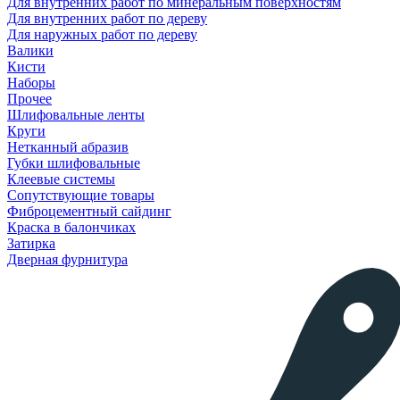
Для внутренних работ по минеральным поверхностям
Для внутренних работ по дереву
Для наружных работ по дереву
Валики
Кисти
Наборы
Прочее
Шлифовальные ленты
Круги
Нетканный абразив
Губки шлифовальные
Клеевые системы
Сопутствующие товары
Фиброцементный сайдинг
Краска в балончиках
Затирка
Дверная фурнитура