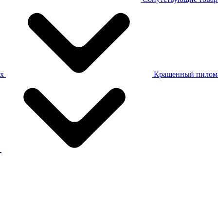
ах
Крашенный пилом
а