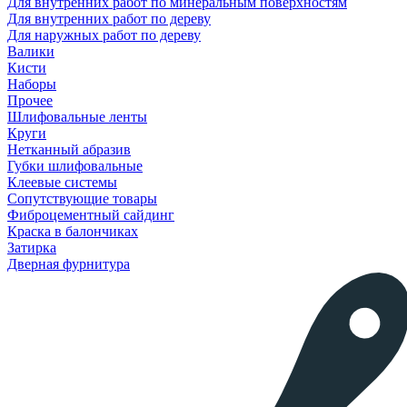
Для внутренних работ по минеральным поверхностям
Для внутренних работ по дереву
Для наружных работ по дереву
Валики
Кисти
Наборы
Прочее
Шлифовальные ленты
Круги
Нетканный абразив
Губки шлифовальные
Клеевые системы
Сопутствующие товары
Фиброцементный сайдинг
Краска в балончиках
Затирка
Дверная фурнитура