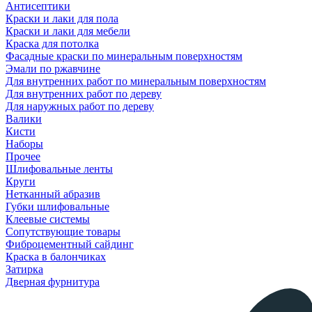
Антисептики
Краски и лаки для пола
Краски и лаки для мебели
Краска для потолка
Фасадные краски по минеральным поверхностям
Эмали по ржавчине
Для внутренних работ по минеральным поверхностям
Для внутренних работ по дереву
Для наружных работ по дереву
Валики
Кисти
Наборы
Прочее
Шлифовальные ленты
Круги
Нетканный абразив
Губки шлифовальные
Клеевые системы
Сопутствующие товары
Фиброцементный сайдинг
Краска в балончиках
Затирка
Дверная фурнитура