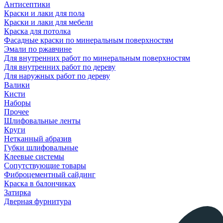
Антисептики
Краски и лаки для пола
Краски и лаки для мебели
Краска для потолка
Фасадные краски по минеральным поверхностям
Эмали по ржавчине
Для внутренних работ по минеральным поверхностям
Для внутренних работ по дереву
Для наружных работ по дереву
Валики
Кисти
Наборы
Прочее
Шлифовальные ленты
Круги
Нетканный абразив
Губки шлифовальные
Клеевые системы
Сопутствующие товары
Фиброцементный сайдинг
Краска в балончиках
Затирка
Дверная фурнитура