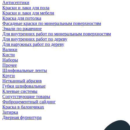
Антисептики
Краски и лаки для пола
Краски и лаки для мебели
Краска для потолка
Фасадные краски по минеральным поверхностям
Эмали по ржавчине
Для внутренних работ по минеральным поверхностям
Для внутренних работ по дереву
Для наружных работ по дереву
Валики
Кисти
Наборы
Прочее
Шлифовальные ленты
Круги
Нетканный абразив
Губки шлифовальные
Клеевые системы
Сопутствующие товары
Фиброцементный сайдинг
Краска в балончиках
Затирка
Дверная фурнитура