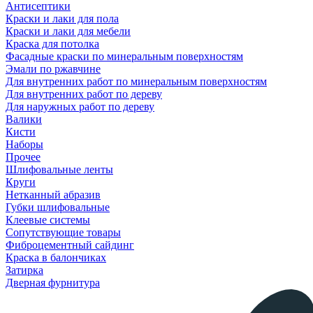
Антисептики
Краски и лаки для пола
Краски и лаки для мебели
Краска для потолка
Фасадные краски по минеральным поверхностям
Эмали по ржавчине
Для внутренних работ по минеральным поверхностям
Для внутренних работ по дереву
Для наружных работ по дереву
Валики
Кисти
Наборы
Прочее
Шлифовальные ленты
Круги
Нетканный абразив
Губки шлифовальные
Клеевые системы
Сопутствующие товары
Фиброцементный сайдинг
Краска в балончиках
Затирка
Дверная фурнитура