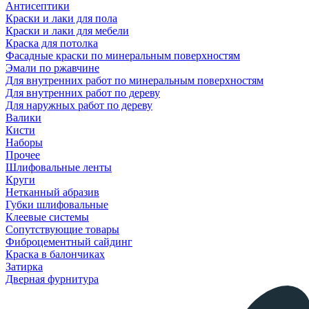
Антисептики
Краски и лаки для пола
Краски и лаки для мебели
Краска для потолка
Фасадные краски по минеральным поверхностям
Эмали по ржавчине
Для внутренних работ по минеральным поверхностям
Для внутренних работ по дереву
Для наружных работ по дереву
Валики
Кисти
Наборы
Прочее
Шлифовальные ленты
Круги
Нетканный абразив
Губки шлифовальные
Клеевые системы
Сопутствующие товары
Фиброцементный сайдинг
Краска в балончиках
Затирка
Дверная фурнитура