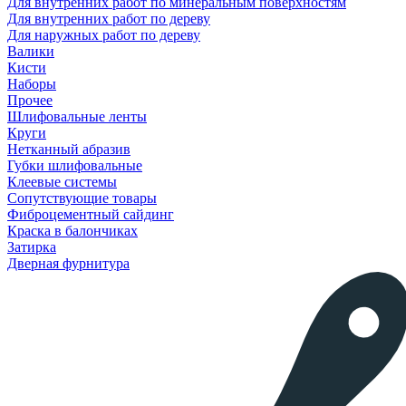
Для внутренних работ по минеральным поверхностям
Для внутренних работ по дереву
Для наружных работ по дереву
Валики
Кисти
Наборы
Прочее
Шлифовальные ленты
Круги
Нетканный абразив
Губки шлифовальные
Клеевые системы
Сопутствующие товары
Фиброцементный сайдинг
Краска в балончиках
Затирка
Дверная фурнитура