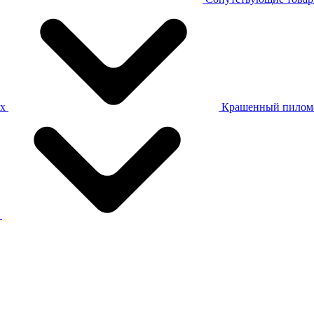
ах
Крашенный пилом
а