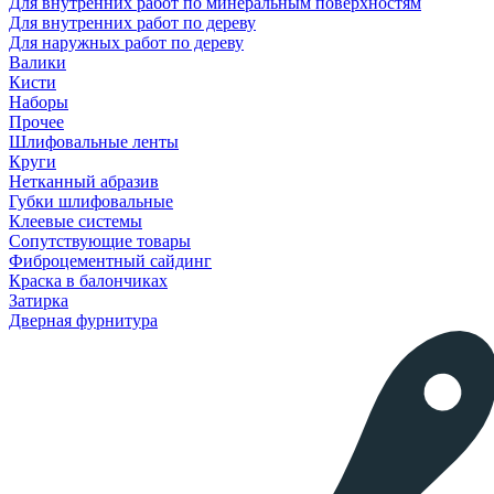
Для внутренних работ по минеральным поверхностям
Для внутренних работ по дереву
Для наружных работ по дереву
Валики
Кисти
Наборы
Прочее
Шлифовальные ленты
Круги
Нетканный абразив
Губки шлифовальные
Клеевые системы
Сопутствующие товары
Фиброцементный сайдинг
Краска в балончиках
Затирка
Дверная фурнитура