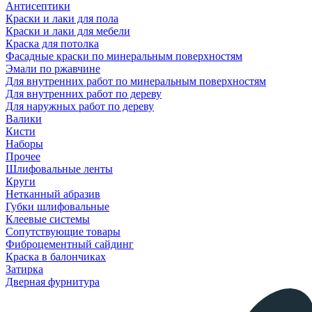
Антисептики
Краски и лаки для пола
Краски и лаки для мебели
Краска для потолка
Фасадные краски по минеральным поверхностям
Эмали по ржавчине
Для внутренних работ по минеральным поверхностям
Для внутренних работ по дереву
Для наружных работ по дереву
Валики
Кисти
Наборы
Прочее
Шлифовальные ленты
Круги
Нетканный абразив
Губки шлифовальные
Клеевые системы
Сопутствующие товары
Фиброцементный сайдинг
Краска в балончиках
Затирка
Дверная фурнитура